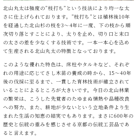
北山丸太は強度の”枝打ち”という技法により均一な太
さに仕上げられております。”枝打ち”とは植林後10年
を経過した北山杉の枝を3～4年に一度、下の枝から順
次切り落とすことにより、太りを止め、切り口と末口
の太さの差を少なくする技術です。一本一本心を込め
て生産される北山丸太の特徴となっております。
このような優れた特色は、床柱やタルキなど、それぞ
れの用途に応じてさし木苗の養成の時から、15～40年
後の伐採に至るまで、一貫した育林技術が確立されて
いることによるところが大きいです。今日の北山林業
の繁栄は、こうした先覚者のたゆまぬ情熱や品種改良
への努力、また、耕地が少ないという立地条件より生
まれた生活の知恵の結実でもあります。まさに600年の
歴史と伝統の重みを感じさせる京都の伝統工芸品であ
ると言えます。