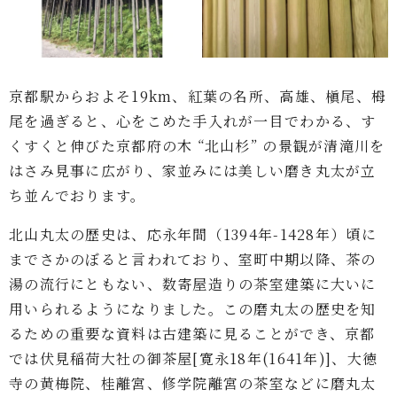
京都駅からおよそ19km、紅葉の名所、高雄、槇尾、栂
尾を過ぎると、心をこめた手入れが一目でわかる、す
くすくと伸びた京都府の木 “北山杉” の景観が清滝川を
はさみ見事に広がり、家並みには美しい磨き丸太が立
ち並んでおります。
北山丸太の歴史は、応永年間（1394年-1428年）頃に
までさかのぼると言われており、室町中期以降、茶の
湯の流行にともない、数寄屋造りの茶室建築に大いに
用いられるようになりました。この磨丸太の歴史を知
るための重要な資料は古建築に見ることができ、京都
では伏見稲荷大社の御茶屋[寛永18年(1641年)]、大徳
寺の黄梅院、桂離宮、修学院離宮の茶室などに磨丸太