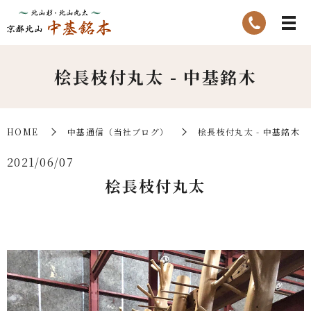
桧長枝付丸太 - 中基銘木
HOME
中基通信（当社ブログ）
桧長枝付丸太 - 中基銘木
2021/06/07
桧長枝付丸太